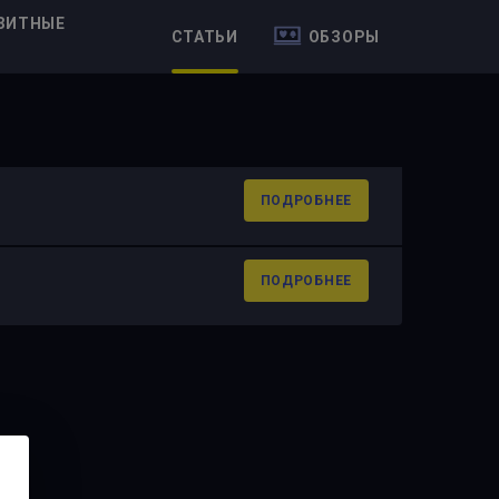
ЗИТНЫЕ
СТАТЬИ
ОБЗОРЫ
RioBet
Kent
Vavada
ПОДРОБНЕЕ
1xslots
CatCasino
ПОДРОБНЕЕ
PlayFortuna
Rox Casino
Volna
FastPay
Joo Casino