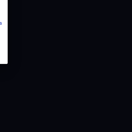
JoyCasino
Azino777
а
pin-up
Casino-X
FightClub
1Win
Joker
Selector
Jozz
LuckyBird
Champion
Sol Casino