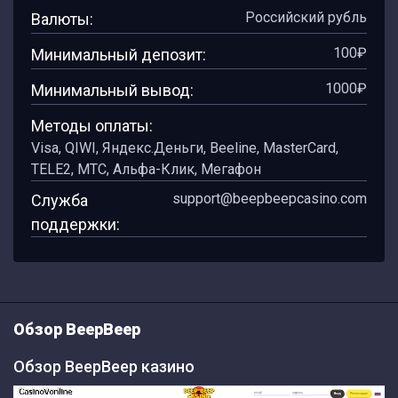
Российский рубль
Валюты:
100₽
Минимальный депозит:
1000₽
Минимальный вывод:
Методы оплаты:
Visa, QIWI, Яндекс.Деньги, Beeline, MasterCard,
TELE2, МТС, Альфа-Клик, Мегафон
support@beepbeepcasino.com
Служба
поддержки:
Обзор BeepBeep
Обзор BeepBeep казино