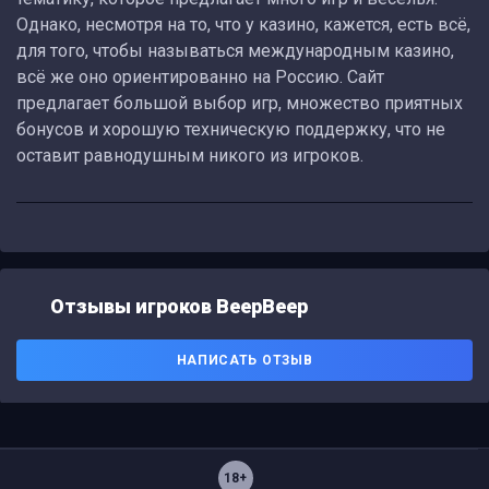
Однако, несмотря на то, что у казино, кажется, есть всё,
для того, чтобы называться международным казино,
всё же оно ориентированно на Россию. Сайт
предлагает большой выбор игр, множество приятных
бонусов и хорошую техническую поддержку, что не
оставит равнодушным никого из игроков.
Отзывы игроков BeepBeep
НАПИСАТЬ ОТЗЫВ
18+