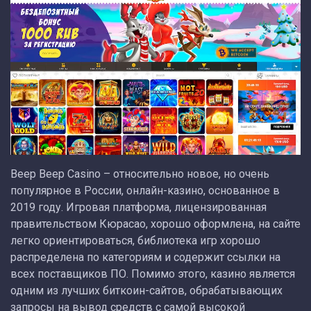
Beep Beep Casino – относительно новое, но очень
популярное в России, онлайн-казино, основанное в
2019 году. Игровая платформа, лицензированная
правительством Кюрасао, хорошо оформлена, на сайте
легко ориентироваться, библиотека игр хорошо
распределена по категориям и содержит ссылки на
всех поставщиков ПО. Помимо этого, казино является
одним из лучших биткоин-сайтов, обрабатывающих
запросы на вывод средств с самой высокой