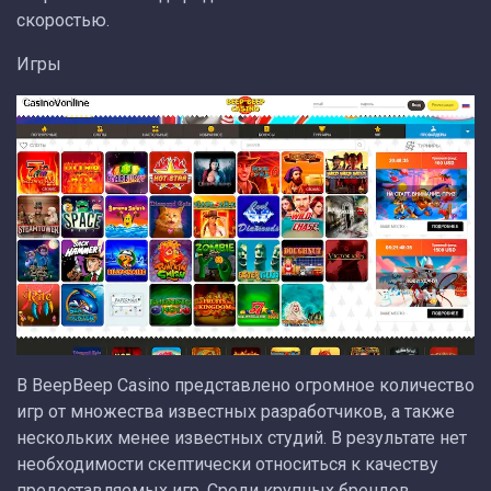
скоростью.
Игры
В BeepBeep Casino представлено огромное количество
игр от множества известных разработчиков, а также
нескольких менее известных студий. В результате нет
необходимости скептически относиться к качеству
предоставляемых игр. Среди крупных брендов,