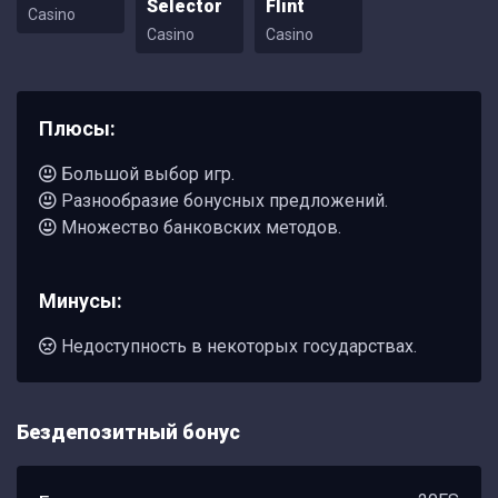
Selector
Flint
Casino
Casino
Casino
Плюсы:
Большой выбор игр.
Разнообразие бонусных предложений.
Множество банковских методов.
Минусы:
Недоступность в некоторых государствах.
Бездепозитный бонус