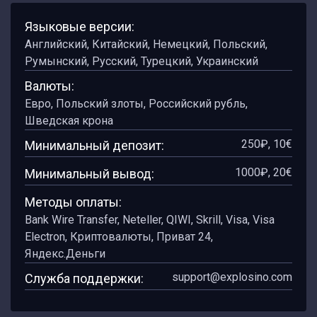
Языковые версии:
Английский, Китайский, Немецкий, Польский,
Румынский, Русский, Турецкий, Украинский
Валюты:
Евро, Польский злоты, Российский рубль,
Шведская крона
250₽, 10€
Минимальный депозит:
1000₽, 20€
Минимальный вывод:
Методы оплаты:
Bank Wire Transfer, Neteller, QIWI, Skrill, Visa, Visa
Electron, Криптовалюты, Приват 24,
Яндекс.Деньги
support@explosino.com
Служба поддержки: