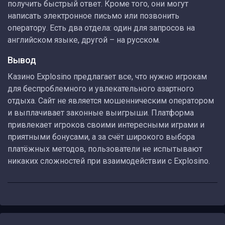
получить быстрый ответ. Кроме того, они могут
написать электронное письмо или позвонить
оператору. Есть два отдела: один для запросов на
английском языке, другой – на русском.
Вывод
Казино Explosino предлагает все, что нужно игрокам
для беспроблемного и увлекательного азартного
отдыха. Сайт не является мошенническим оператором
и выплачивает законные выигрыши. Платформа
привлекает игроков своими интересными играми и
приятными бонусами, а за счёт широкого выбора
платёжных методов, пользователи не испытывают
никаких сложностей при взаимодействии с Explosino.