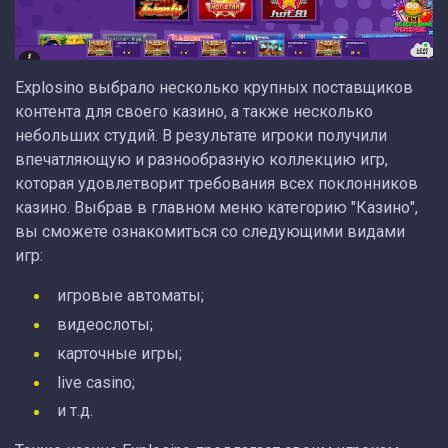
Explosino выбрало несколько крупных поставщиков
контента для своего казино, а также несколько
небольших студий. В результате игроки получили
впечатляющую и разнообразную коллекцию игр,
которая удовлетворит требования всех поклонников
казино. Выбрав в главном меню категорию "Казино",
вы сможете ознакомиться со следующими видами
игр:
игровые автоматы;
видеослоты;
карточные игры;
live casino;
и т.д.