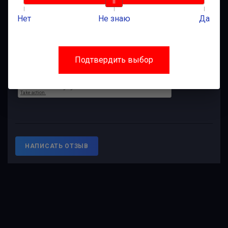
Нет
Не знаю
Да
Подтвердить выбор
НАПИСАТЬ ОТЗЫВ