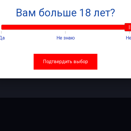
Вам больше 18 лет?
Да
Не знаю
Не
Подтвердить выбор