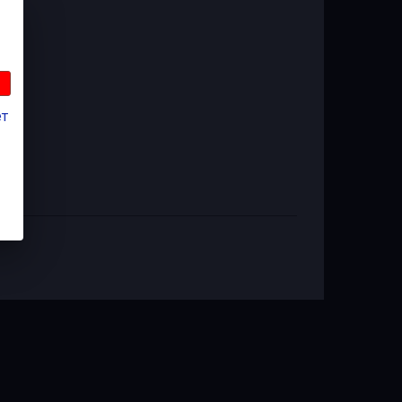
JoyCasino
Azino777
pin-up
т
Casino-X
FightClub
1Win
Joker
Selector
Jozz
LuckyBird
Champion
Sol Casino